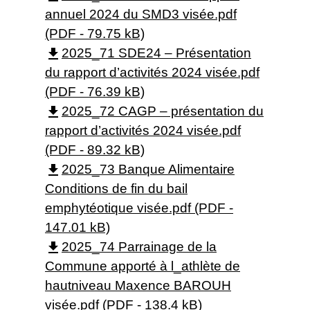
annuel 2024 du SMD3 visée.pdf
(PDF - 79.75 kB)
file_download
2025_71 SDE24 – Présentation
du rapport d’activités 2024 visée.pdf
(PDF - 76.39 kB)
file_download
2025_72 CAGP – présentation du
rapport d’activités 2024 visée.pdf
(PDF - 89.32 kB)
file_download
2025_73 Banque Alimentaire
Conditions de fin du bail
emphytéotique visée.pdf (PDF -
147.01 kB)
file_download
2025_74 Parrainage de la
Commune apporté à l_athlète de
hautniveau Maxence BAROUH
visée.pdf (PDF - 138.4 kB)