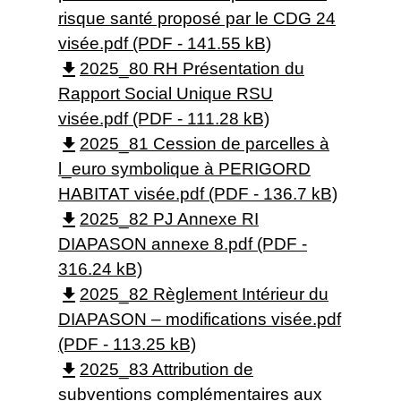
risque santé proposé par le CDG 24
visée.pdf (PDF - 141.55 kB)
file_download
2025_80 RH Présentation du
Rapport Social Unique RSU
visée.pdf (PDF - 111.28 kB)
file_download
2025_81 Cession de parcelles à
l_euro symbolique à PERIGORD
HABITAT visée.pdf (PDF - 136.7 kB)
file_download
2025_82 PJ Annexe RI
DIAPASON annexe 8.pdf (PDF -
316.24 kB)
file_download
2025_82 Règlement Intérieur du
DIAPASON – modifications visée.pdf
(PDF - 113.25 kB)
file_download
2025_83 Attribution de
subventions complémentaires aux