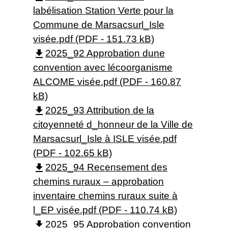
labélisation Station Verte pour la
Commune de Marsacsurl_Isle
visée.pdf (PDF - 151.73 kB)
file_download
2025_92 Approbation dune
convention avec lécoorganisme
ALCOME visée.pdf (PDF - 160.87
kB)
file_download
2025_93 Attribution de la
citoyenneté d_honneur de la Ville de
Marsacsurl_Isle à ISLE visée.pdf
(PDF - 102.65 kB)
file_download
2025_94 Recensement des
chemins ruraux – approbation
inventaire chemins ruraux suite à
l_EP visée.pdf (PDF - 110.74 kB)
file_download
2025_95 Approbation convention