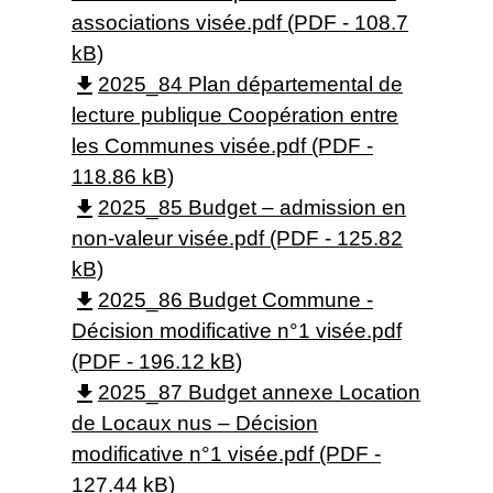
associations visée.pdf (PDF - 108.7
kB)
file_download
2025_84 Plan départemental de
lecture publique Coopération entre
les Communes visée.pdf (PDF -
118.86 kB)
file_download
2025_85 Budget – admission en
non-valeur visée.pdf (PDF - 125.82
kB)
file_download
2025_86 Budget Commune -
Décision modificative n°1 visée.pdf
(PDF - 196.12 kB)
file_download
2025_87 Budget annexe Location
de Locaux nus – Décision
modificative n°1 visée.pdf (PDF -
127.44 kB)