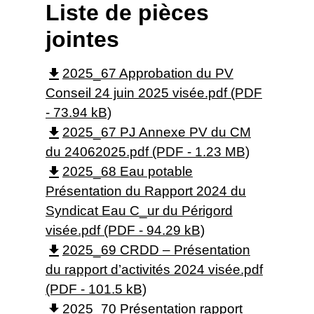
Liste de pièces
jointes
file_download
2025_67 Approbation du PV
Conseil 24 juin 2025 visée.pdf (PDF
- 73.94 kB)
file_download
2025_67 PJ Annexe PV du CM
du 24062025.pdf (PDF - 1.23 MB)
file_download
2025_68 Eau potable
Présentation du Rapport 2024 du
Syndicat Eau C_ur du Périgord
visée.pdf (PDF - 94.29 kB)
file_download
2025_69 CRDD – Présentation
du rapport d’activités 2024 visée.pdf
(PDF - 101.5 kB)
file_download
2025_70 Présentation rapport