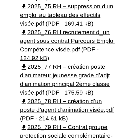
file_download
2025_75 RH – suppression d’un
emploi au tableau des effectifs
visée.pdf (PDF - 169.41 kB)
file_download
2025_76 RH recrutement d_un
agent sous contrat Parcours Emploi
Compétence visée.pdf (PDF -
124.92 kB)
file_download
2025_77 RH – création poste
d’animateur jeunesse grade d’adjt
d’animation principal 2ème classe
visée.pdf (PDF - 175.59 kB)
file_download
2025_78 RH – création d’un
poste d’agent d’animation visée.pdf
(PDF - 214.61 kB)
file_download
2025_79 RH – Contrat groupe
protection sociale complémentaire-