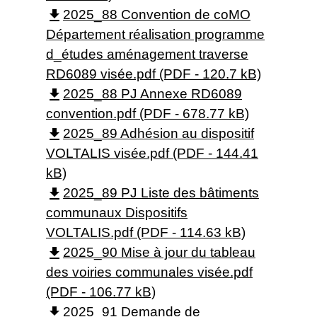
file_download
2025_88 Convention de coMO
Département réalisation programme
d_études aménagement traverse
RD6089 visée.pdf (PDF - 120.7 kB)
file_download
2025_88 PJ Annexe RD6089
convention.pdf (PDF - 678.77 kB)
file_download
2025_89 Adhésion au dispositif
VOLTALIS visée.pdf (PDF - 144.41
kB)
file_download
2025_89 PJ Liste des bâtiments
communaux Dispositifs
VOLTALIS.pdf (PDF - 114.63 kB)
file_download
2025_90 Mise à jour du tableau
des voiries communales visée.pdf
(PDF - 106.77 kB)
file_download
2025_91 Demande de