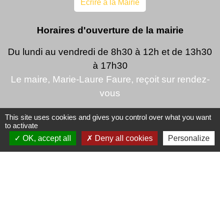
Écrire à la Mairie
Horaires d'ouverture de la mairie
Du lundi au vendredi de 8h30 à 12h et de 13h30
à 17h30
Le maire, Marie-Laure Faure, reçoit sur rendez-
vous
This site uses cookies and gives you control over what you want
to activate
OK, accept all
Deny all cookies
Personalize
Mentions légales
-
Politique de confidentialité
-
Accessibilité
-
Plan du site
-
Gestion des cookies