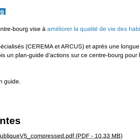
rg
ntre-bourg vise à
améliorer la qualité de vie des hab
pécialisés (CEREMA et ARCUS) et après une longue c
n plan-guide d’actions sur ce centre-bourg pour le
n guide.
intes
liqueV5_compressed.pdf (PDF - 10.33 MB)