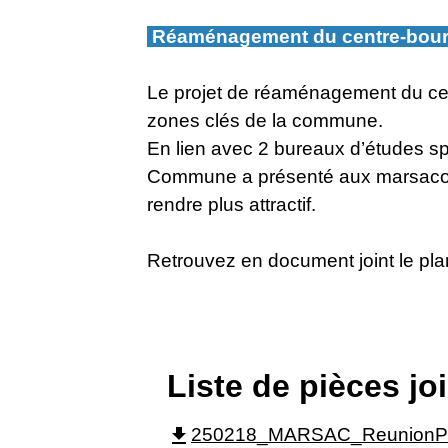
Réaménagement du centre-bou
Le projet de réaménagement du ce
zones clés de la commune.
En lien avec 2 bureaux d’études s
Commune a présenté aux marsacois u
rendre plus attractif.
Retrouvez en document joint le pla
Liste de pièces jo
file_download
250218_MARSAC_ReunionPub