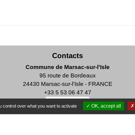
Contacts
Commune de Marsac-sur-l'Isle
95 route de Bordeaux
24430 Marsac-sur-l'Isle - FRANCE
+33 5 53 06 47 47
Écrire à la Mairie
 control over what you want to activate
OK, accept all
Horaires d'ouverture de la mairie
 lundi au vendredi de 8h30 à 12h et de 13h30 à 17