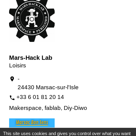
Mars-Hack Lab
Loisirs
-
location_on
24430 Marsac-sur-l'Isle
+33 6 01 81 20 14
phone
Makerspace, fablab, Diy-Diwo
This site uses cookies and gives you control over what you want