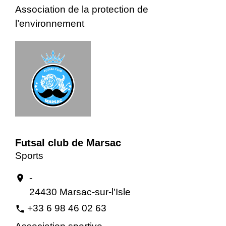
Association de la protection de
l’environnement
Futsal club de Marsac
Sports
-
location_on
24430 Marsac-sur-l'Isle
+33 6 98 46 02 63
phone