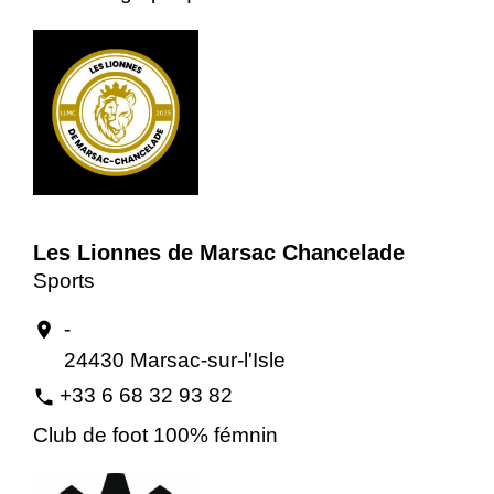
Les Lionnes de Marsac Chancelade
Sports
-
location_on
24430 Marsac-sur-l'Isle
+33 6 68 32 93 82
phone
Club de foot 100% fémnin