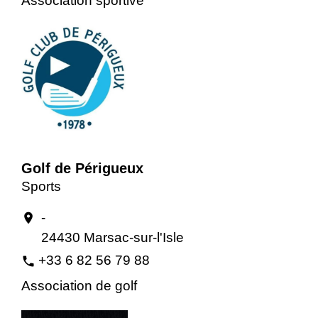
Association sportive
Golf de Périgueux
Sports
-
location_on
24430 Marsac-sur-l'Isle
+33 6 82 56 79 88
phone
Association de golf