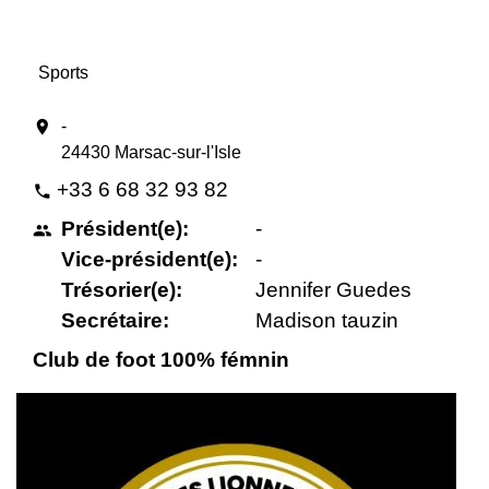
Sports
location_on
-
24430 Marsac-sur-l'Isle
+33 6 68 32 93 82
phone
Président(e):
-
people
Vice-président(e):
-
Trésorier(e):
Jennifer Guedes
Secrétaire:
Madison tauzin
Club de foot 100% fémnin