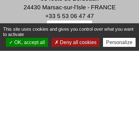
24430 Marsac-sur-l'Isle - FRANCE
+33 5 53 06 47 47
Écrire à la Mairie
This site uses cookies and gives you control over what you want
to activate
OK, accept all
Deny all cookies
Personalize
Horaires d'ouverture de la mairie
Du lundi au vendredi de 8h30 à 12h et de 13h30
à 17h30
Le maire, Marie-Laure Faure, reçoit sur rendez-
vous
Mentions légales
-
Politique de confidentialité
-