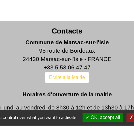
Contacts
Commune de Marsac-sur-l'Isle
95 route de Bordeaux
24430 Marsac-sur-l'Isle - FRANCE
+33 5 53 06 47 47
Écrire à la Mairie
Horaires d'ouverture de la mairie
 lundi au vendredi de 8h30 à 12h et de 13h30 à 17
Le maire, Marie-Laure Faure, reçoit sur rendez-vous
 control over what you want to activate
OK, accept all