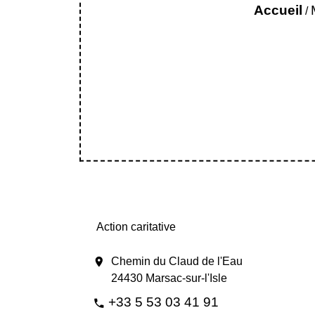
Accueil
/
Action caritative
location_on
Chemin du Claud de l'Eau
24430 Marsac-sur-l'Isle
+33 5 53 03 41 91
phone